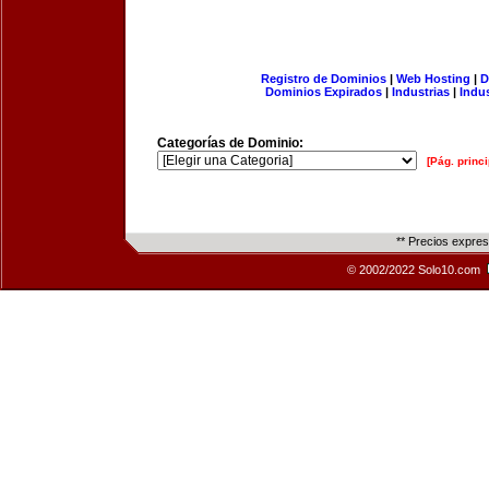
Registro de Dominios
|
Web Hosting
|
D
Dominios Expirados
|
Industrias
|
Indu
Categorías de Dominio:
[Pág. princi
** Precios expre
© 2002/2022 Solo10.com