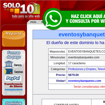
eventosybanque
El dueño de este dominio lo ha
Mayusculas:
EVENTOSYBANQUETES.C
Minusculas:
eventosybanquetes.com
Longitud:
17 caracteres
Categorias:
Profesiones y Empleo
,
Telev
Precio:
$879.00
Visitar!
eventosybanquetes.com
Serán consideradas ofer
R