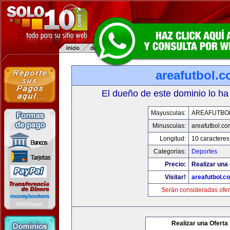
areafutbol.
El dueño de este dominio lo ha
Mayusculas:
AREAFUTBO
Minusculas:
areafutbol.co
Longitud:
10 caracteres
Categorias:
Deportes
Precio:
Realizar una 
Visitar!
areafutbol.c
Serán consideradas ofer
Realizar una Oferta