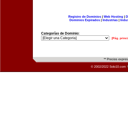
Registro de Dominios
|
Web Hosting
|
D
Dominios Expirados
|
Industrias
|
Indu
Categorías de Dominio:
[Pág. princi
** Precios expre
© 2002/2022 Solo10.com