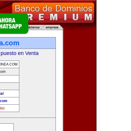
ea.com
 puesto en Venta
INEA.COM
.com
ta!
a.com
tas