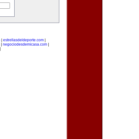
m
|
estrellasdeldeporte.com
|
|
negociodesdemicasa.com
|
|