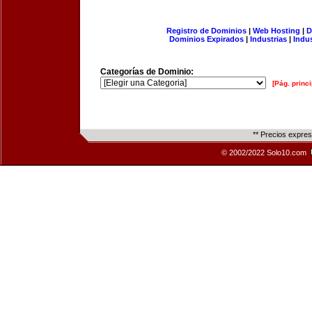
Registro de Dominios
|
Web Hosting
|
D
Dominios Expirados
|
Industrias
|
Indu
Categorías de Dominio:
[Pág. princi
** Precios expre
© 2002/2022 Solo10.com