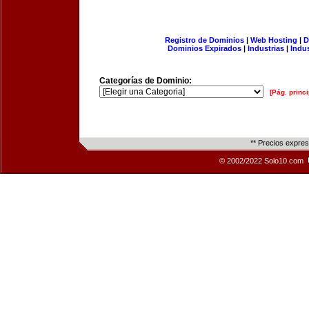
Registro de Dominios
|
Web Hosting
|
D
Dominios Expirados
|
Industrias
|
Indu
Categorías de Dominio:
[Pág. princi
** Precios expre
© 2002/2022 Solo10.com