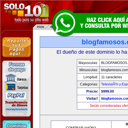
blogfamosos
El dueño de este dominio lo ha
Mayusculas:
BLOGFAMOSOS
Minusculas:
blogfamosos.co
Longitud:
11 caracteres
Categorias:
TelevisiÃ³n y Esp
Precio:
$999.00
Visitar!
blogfamosos.c
Serán consideradas ofer
R