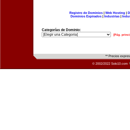
Registro de Dominios
|
Web Hosting
|
D
Dominios Expirados
|
Industrias
|
Indu
Categorías de Dominio:
[Pág. princi
** Precios expre
© 2002/2022 Solo10.com