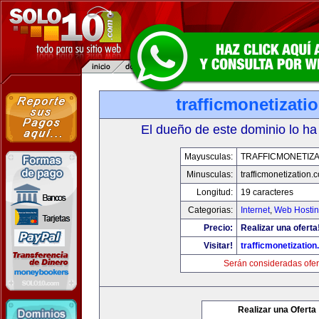
trafficmonetizati
El dueño de este dominio lo ha
Mayusculas:
TRAFFICMONETIZA
Minusculas:
trafficmonetization.
Longitud:
19 caracteres
Categorias:
Internet
,
Web Hostin
Precio:
Realizar una oferta
Visitar!
trafficmonetization
Serán consideradas ofer
Realizar una Oferta