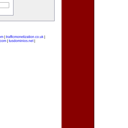
om
|
trafficmonetization.co.uk
|
.com
|
tusdominios.net
|