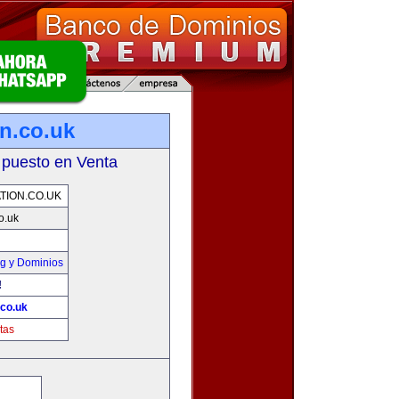
on.co.uk
 puesto en Venta
TION.CO.UK
co.uk
g y Dominios
!
.co.uk
tas