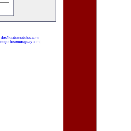
|
desfilesdemodelos.com
|
|
negociosenuruguay.com
|