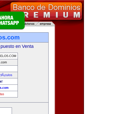
os.com
 puesto en Venta
DELOS.COM
s.com
ctÃ¡culos
a!
os.com
tas