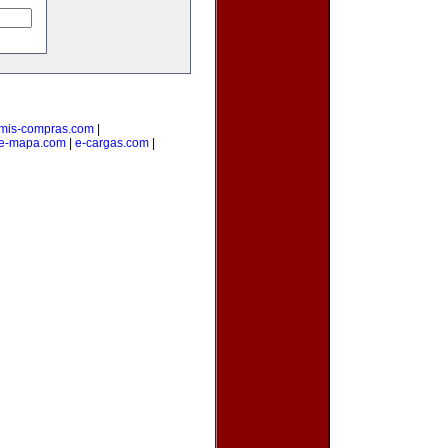
mis-compras.com
|
e-mapa.com
|
e-cargas.com
|