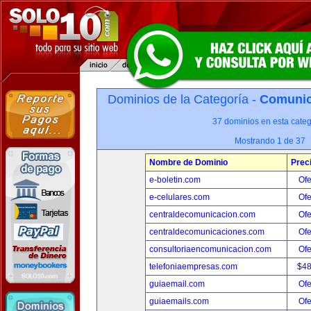
Dominios de la Categoría -
Comunica
37 dominios en esta categ
Mostrando 1 de 37
Nombre de Dominio
Prec
e-boletin.com
Ofe
e-celulares.com
Ofe
centraldecomunicacion.com
Ofe
centraldecomunicaciones.com
Ofe
consultoriaencomunicacion.com
Ofe
telefoniaempresas.com
$4
guiaemail.com
Ofe
guiaemails.com
Ofe