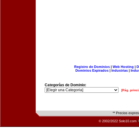
Registro de Dominios
|
Web Hosting
|
D
Dominios Expirados
|
Industrias
|
Indu
Categorías de Dominio:
[Pág. princi
** Precios expre
© 2002/2022 Solo10.com