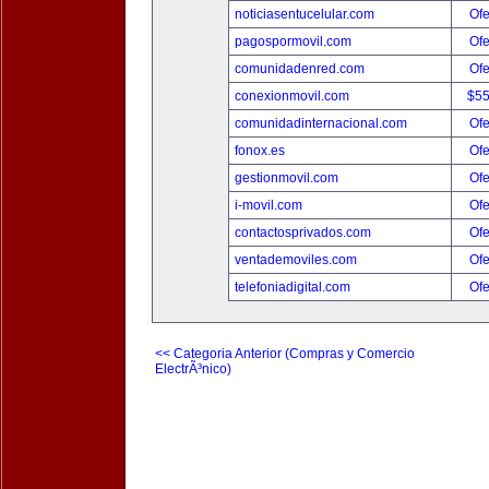
noticiasentucelular.com
Ofe
pagospormovil.com
Ofe
comunidadenred.com
Ofe
conexionmovil.com
$5
comunidadinternacional.com
Ofe
fonox.es
Ofe
gestionmovil.com
Ofe
i-movil.com
Ofe
contactosprivados.com
Ofe
ventademoviles.com
Ofe
telefoniadigital.com
Ofe
<< Categoria Anterior (Compras y Comercio
ElectrÃ³nico)