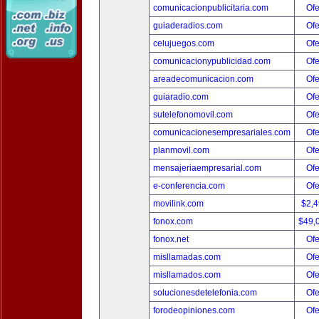
comunicacionpublicitaria.com
Ofe
guiaderadios.com
Ofe
celujuegos.com
Ofe
comunicacionypublicidad.com
Ofe
areadecomunicacion.com
Ofe
guiaradio.com
Ofe
sutelefonomovil.com
Ofe
comunicacionesempresariales.com
Ofe
planmovil.com
Ofe
mensajeriaempresarial.com
Ofe
e-conferencia.com
Ofe
movilink.com
$2,
fonox.com
$49,
fonox.net
Ofe
misllamadas.com
Ofe
misllamados.com
Ofe
solucionesdetelefonia.com
Ofe
forodeopiniones.com
Ofe