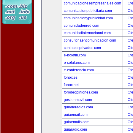
comunicacionesempresariales.com
Ofe
comunicacionpublicitaria.com
Ofe
comunicacionypublicidad.com
Ofe
comunidadenred.com
Ofe
comunidadinternacional.com
Ofe
consultoriaencomunicacion.com
Ofe
contactosprivados.com
Ofe
e-boletin.com
Ofe
e-celulares.com
Ofe
e-conferencia.com
Ofe
fonox.es
Ofe
fonox.net
Ofe
forodeopiniones.com
Ofe
gestionmovil.com
Ofe
guiaderadios.com
Ofe
guiaemail.com
Ofe
guiaemails.com
Ofe
guiaradio.com
Ofe