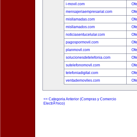
i-movil.com
Ofe
mensajeriaempresarial.com
Ofe
misllamadas.com
Ofe
misllamados.com
Ofe
noticiasentucelular.com
Ofe
pagospormovil.com
Ofe
planmovil.com
Ofe
solucionesdetelefonia.com
Ofe
sutelefonomovil.com
Ofe
telefoniadigital.com
Ofe
ventademoviles.com
Ofe
<< Categoria Anterior (Compras y Comercio
ElectrÃ³nico)