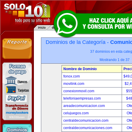
Dominios de la Categoría -
Comunica
37 dominios en esta categ
Mostrando 1 de 37
Nombre de Dominio
Prec
fonox.com
$49,
movilink.com
$2,
conexionmovil.com
$5
telefoniaempresas.com
$4
areadecomunicacion.com
Ofe
celujuegos.com
Ofe
centraldecomunicacion.com
Ofe
centraldecomunicaciones.com
Ofe