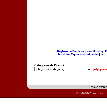
Registro de Dominios
|
Web Hosting
|
D
Dominios Expirados
|
Industrias
|
Indu
Categorías de Dominio:
[Pág. princi
** Precios expre
© 2002/2022 Solo10.com